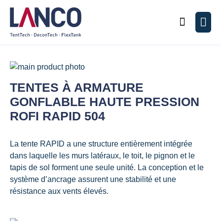
Chercher
Men
Passer
à
Passer
TENTES À ARMATURE
la
au
GONFLABLE HAUTE PRESSION
fin
début
de
de
ROFI RAPID 504
la
la
galerie
Galerie
La tente RAPID a une structure entièrement intégrée
d’images
d’images
dans laquelle les murs latéraux, le toit, le pignon et le
tapis de sol forment une seule unité. La conception et le
système d’ancrage assurent une stabilité et une
résistance aux vents élevés.