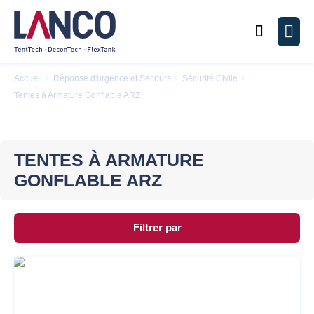
Chercher
Men
Accueil
Réponse d'urgence et Secours
Sécurité Civile
Tentes à Armature Gonflable ARZ
TENTES À ARMATURE
GONFLABLE ARZ
Filtrer par